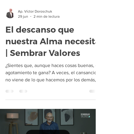
Ap. Víctor Doroschuk
29 jun
2 min de lectura
El descanso que
nuestra Alma necesita
| Sembrar Valores
¿Sientes que, aunque haces cosas buenas, el
agotamiento te gana? A veces, el cansancio
no viene de lo que hacemos por los demás,
sino de descuidar lo más importante: nuestra
propia alma. En este artículo, descubriremos
por qué nutrir nuestro espíritu es el secreto
para servir sin agotarse. Aprende cómo volver
a la fuente, encontrar descanso real en medio
de la rutina y recuperar la fuerza necesaria
para vivir con propósito. ¡No permitas que el