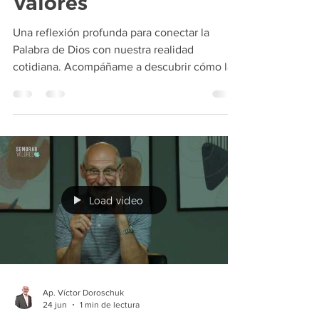
Valores
Una reflexión profunda para conectar la
Palabra de Dios con nuestra realidad
cotidiana. Acompáñame a descubrir cómo la
verdad puede transformar nuestra mirada,
despejar las dudas y llenar nuestra vida de
paz y propósito. Prepárate, abre tu corazón y
empecemos este tiempo de crecimiento
juntos.
Load video
Ap. Víctor Doroschuk
24 jun
1 min de lectura