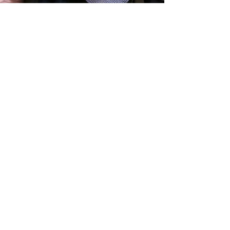
Ministerio Vida y Paz
13 nov 2018
1 min de lectura
Luminares presenta
24 nuevos Operadores