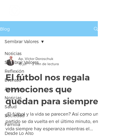
Blog
Sembrar Valores
Noticias
Ap. Víctor Doroschuk
Sembrar Valores
16 jul
2 min de lectura
Reflexión
El fútbol nos regala
Eventos
emociones que
Artículos
Noticias
quedan para siempre
Salud
¿El fútbol y la vida se parecen? Así como un
Sociedad
partido se da vuelta en el último minuto, en la
Familia
vida siempre hay esperanza mientras el
Desde Lo Alto
corazón lata. No importa si vas perdiendo 2-0