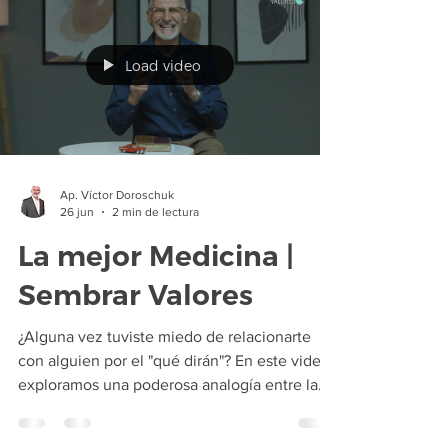
tiempos y para confirmar la palabra de Dios,
que dice que vendrían días malos. Por
Load video
ejemplo, la Biblia advierte respecto a Israel y
su alrededor, advierte de qu
Ap. Víctor Doroschuk
26 jun
2 min de lectura
La mejor Medicina |
Sembrar Valores
¿Alguna vez tuviste miedo de relacionarte
con alguien por el "qué dirán"? En este video,
exploramos una poderosa analogía entre la
medicina que combate infecciones sin miedo
al contagio y nuestra misión como cristianos