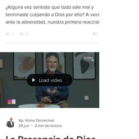
¿Alguna vez sentiste que todo sale mal y
terminaste culpando a Dios por ello? A veces,
ante la adversidad, nuestra primera reacción
es el enojo, pero esta actitud suele nublar
nuestra sabiduría. En este artículo,
exploramos una historia real de frustración y
cómo cambiar nuestra perspectiva puede
ayudarnos a enfrentar los desafíos con mayor
prudencia y paz interior. ¡Descubrí cómo
sanar tu relación con lo divino!
Load video
Ap. Víctor Doroschuk
29 jun
2 min de lectura