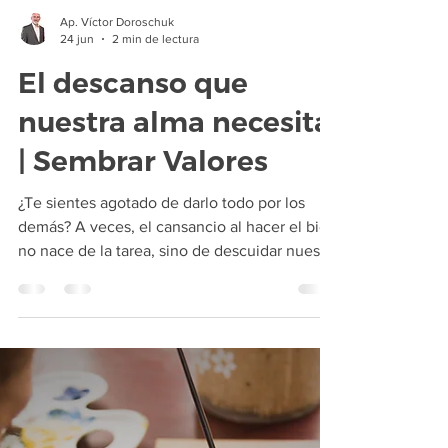
Ap. Víctor Doroschuk
24 jun
2 min de lectura
El descanso que
nuestra alma necesita
| Sembrar Valores
¿Te sientes agotado de darlo todo por los
demás? A veces, el cansancio al hacer el bien
no nace de la tarea, sino de descuidar nuestra
propia alma. En este artículo, inspirados en el
mensaje de Sembrar Valores, descubriremos
por qué es vital nutrir tu espíritu diariamente
antes de intentar sostener a otros. Si estás
cargado, es momento de frenar, aprender de
la humildad de Jesús y hallar el verdadero
descanso que tu interior necesita.
¡Acompáñanos a renovar tus fuerzas hoy!