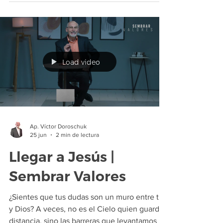
en el mundo. Así como Jesús se acercó a los
marginados siendo la medicina de amor y
verdad, tú también puedes marcar la
diferencia en tus círculos sociales. ¡Descubre
cómo ser luz y sanidad en medio de los
Load video
desafíos actuales con el poder del Espíritu
Santo!
Ap. Víctor Doroschuk
25 jun
2 min de lectura
Llegar a Jesús |
Sembrar Valores
¿Sientes que tus dudas son un muro entre tú
y Dios? A veces, no es el Cielo quien guarda
distancia, sino las barreras que levantamos en