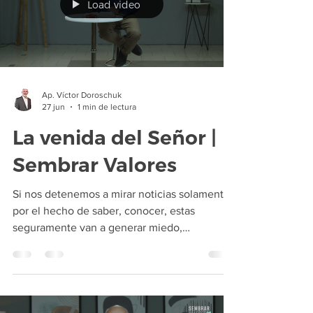
Load video
cansancio te detenga, empieza ho
Ap. Víctor Doroschuk
27 jun
1 min de lectura
La venida del Señor |
Sembrar Valores
Si nos detenemos a mirar noticias solamente
por el hecho de saber, conocer, estas
seguramente van a generar miedo,
impotencia e incredulidad. Porque las
noticias muestran cuánta maldad tiene el ser
humano, cuánta mentira y cuánta hipocresía
hay. Ahora, si nosotros observamos las
noticias objetivamente para analizar los