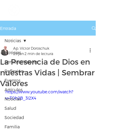
Entrada
Noticias
Ap. Víctor Doroschuk
Noticias
29 jun
2 min de lectura
La Presencia de Dios en
Sembrar Valores
nuestras Vidas | Sembrar
Reflexión
Eventos
Valores
Artículos
https://www.youtube.com/watch?
v=T0h2B_3I2X4
Noticias
Salud
Sociedad
Familia