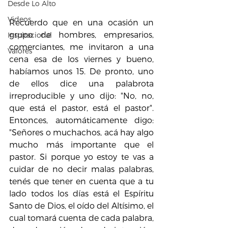
Desde Lo Alto
Videos
Recuerdo que en una ocasión un 
grupo de hombres, empresarios, 
Inspiracional
comerciantes, me invitaron a una 
Valores
cena esa de los viernes y bueno, 
habíamos unos 15. De pronto, uno 
de ellos dice una palabrota 
irreproducible y uno dijo: "No, no, 
que está el pastor, está el pastor". 
Entonces, automáticamente digo: 
"Señores o muchachos, acá hay algo 
mucho más importante que el 
pastor. Si porque yo estoy te vas a 
cuidar de no decir malas palabras, 
tenés que tener en cuenta que a tu 
lado todos los días está el Espíritu 
Santo de Dios, el oído del Altísimo, el 
cual tomará cuenta de cada palabra, 