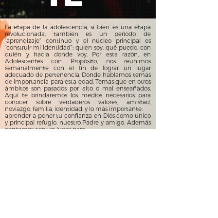
La etapa de la adolescencia, si bien es una etapa
revolucionada, también es un período de
“aprendizaje” continuo y el núcleo principal es
“construir mi identidad”: quien soy, qué puedo, con
quién y hacia donde voy. Por esta razón, en
Adolescentes con Propósito, nos reunimos
semanalmente con el fin de lograr un lugar
adecuado de pertenencia. Donde hablamos temas
de importancia para esta edad. Temas que en otros
ámbitos son pasados por alto o mal enseañados.
Aquí te brindaremos los medios necesarios para
conocer sobre verdaderos valores, amistad,
noviazgo, familia, identidad, y lo más importante:
aprender a poner tu confianza en Dios como único
y principal refugio, nuestro Padre y amigo. Además
contamos con un lugar para:
Compartir con amigos.
Escuchar buena música.
Orar por sus sueños, familia, amigos.
Recibir Palabra de Dios.
MINISTERIO VIDA Y PAZ
Olascoaga 600, San Rafael (C.P. 5600) - Mendoza -
Argentina.