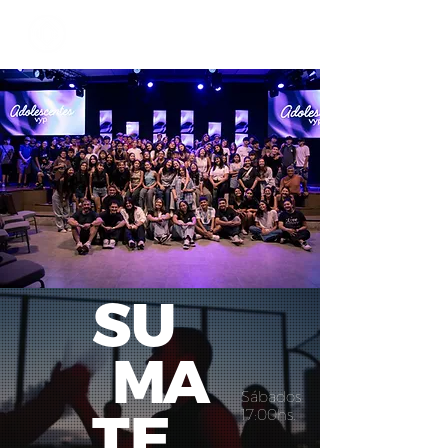
SU
MA
Sábados
TE
17:00hs.