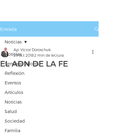
Entrada
Noticias
Ap. Víctor Doroschuk
Noticias
29 oct 2018
2 min de lectura
EL ADN DE LA FE
Sembrar Valores
Reflexión
Eventos
Artículos
Noticias
Salud
Sociedad
Familia