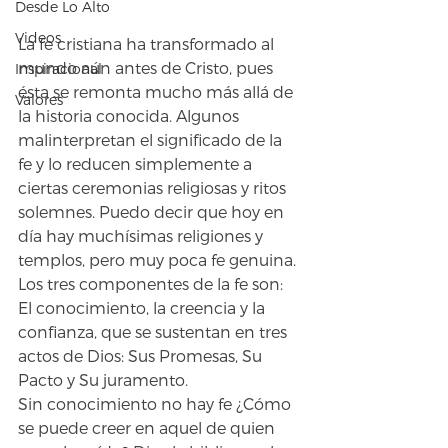
Desde Lo Alto
Videos
La fe cristiana ha transformado al 
mundo aún antes de Cristo, pues 
Inspiracional
ésta se remonta mucho más allá de 
Valores
la historia conocida. Algunos 
malinterpretan el significado de la 
fe y lo reducen simplemente a 
ciertas ceremonias religiosas y ritos 
solemnes. Puedo decir que hoy en 
día hay muchísimas religiones y 
templos, pero muy poca fe genuina. 
Los tres componentes de la fe son: 
El conocimiento, la creencia y la 
confianza, que se sustentan en tres 
actos de Dios: Sus Promesas, Su 
Pacto y Su juramento.
Sin conocimiento no hay fe ¿Cómo 
se puede creer en aquel de quien 