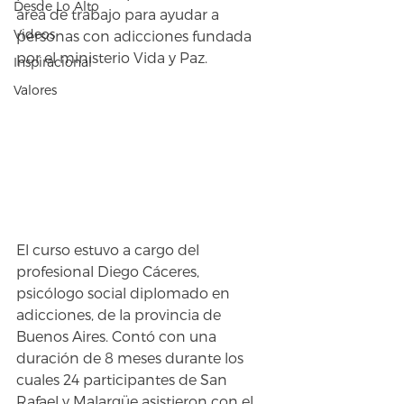
Desde Lo Alto
área de trabajo para ayudar a 
Videos
personas con adicciones fundada 
por el ministerio Vida y Paz.
Inspiracional
Valores
El curso estuvo a cargo del 
profesional Diego Cáceres, 
psicólogo social diplomado en 
adicciones, de la provincia de 
Buenos Aires. Contó con una 
duración de 8 meses durante los 
cuales 24 participantes de San 
Rafael y Malargüe asistieron con el 