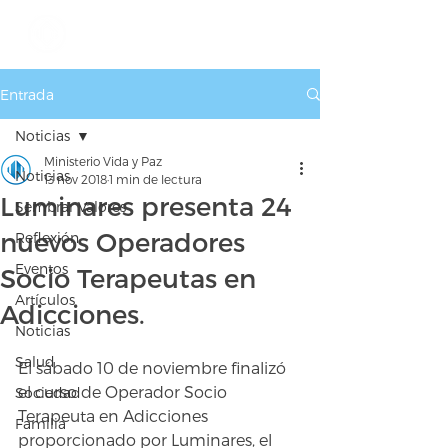
Entrada
Noticias
Ministerio Vida y Paz
Noticias
13 nov 2018
1 min de lectura
Luminares presenta 24
Sembrar Valores
nuevos Operadores
Reflexión
Eventos
Socio Terapeutas en
Artículos
Adicciones.
Noticias
Salud
El sábado 10 de noviembre finalizó 
el curso de Operador Socio 
Sociedad
Terapeuta en Adicciones 
Familia
proporcionado por Luminares, el 