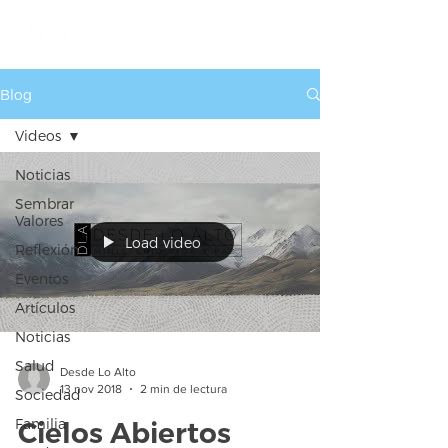
Blog
Videos
Noticias
Sembrar
Valores
Load video
Reflexión
Eventos
Artículos
Noticias
Salud
Desde Lo Alto
13 nov 2018
2 min de lectura
Sociedad
Familia
Cielos Abiertos