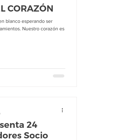
DEL CORAZÓN
en blanco esperando ser
samientos. Nuestro corazón es
a
senta 24
ores Socio