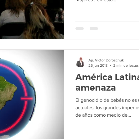
Ap. Víctor Doroschuk
25 jun 2018
2 min de lectur
América Latin
amenaza
El genocidio de bebés no es 
actuales, los grandes imperio
de años como medio de...