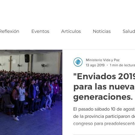
Ministerios
Anexos
Refugio Ados
Pilares
Colegio
Reflexión
Eventos
Artículos
Noticias
Salu
Videos
Inspiracional
Valores
Ministerio Vida y Paz
13 ago 2019
1 min de lectur
"Enviados 201
para las nueva
generaciones.
El pasado sábado 10 de agos
de la provincia participaron d
congreso para preadolescente