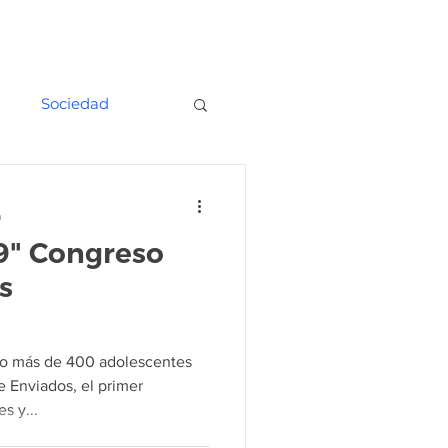
Estación Luz
Vivo
Blog
d
Sociedad
a
9" Congreso
s
to más de 400 adolescentes
e Enviados, el primer
s y...