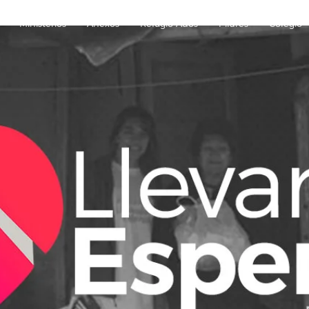
Ministerios
Anexos
Refugio Ados
Pilares
Colegio