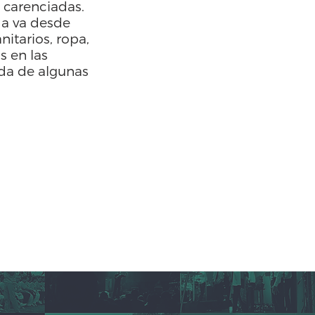
 carenciadas.
da va desde
nitarios, ropa,
s en las
nda de algunas