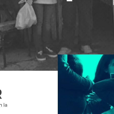
R
n la