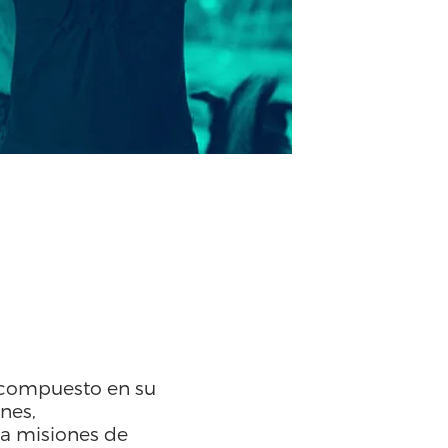
TARIOS
, compuesto en su
nes,
za misiones de