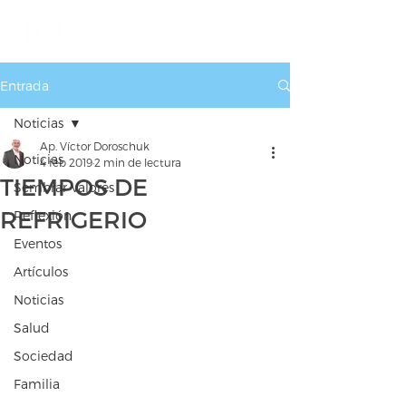
Entrada
Noticias
Ap. Víctor Doroschuk
Noticias
4 feb 2019
2 min de lectura
TIEMPOS DE
Sembrar Valores
REFRIGERIO
Reflexión
Eventos
Artículos
Noticias
Salud
Sociedad
Familia