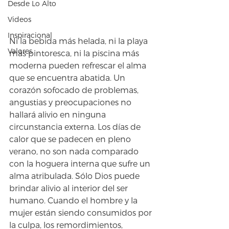
Desde Lo Alto
Videos
Inspiracional
Ni la bebida más helada, ni la playa 
Valores
más pintoresca, ni la piscina más 
moderna pueden refrescar el alma 
que se encuentra abatida. Un 
corazón sofocado de problemas, 
angustias y preocupaciones no 
hallará alivio en ninguna 
circunstancia externa. Los días de 
calor que se padecen en pleno 
verano, no son nada comparado 
con la hoguera interna que sufre un 
alma atribulada. Sólo Dios puede 
brindar alivio al interior del ser 
humano. Cuando el hombre y la 
mujer están siendo consumidos por 
la culpa, los remordimientos, 