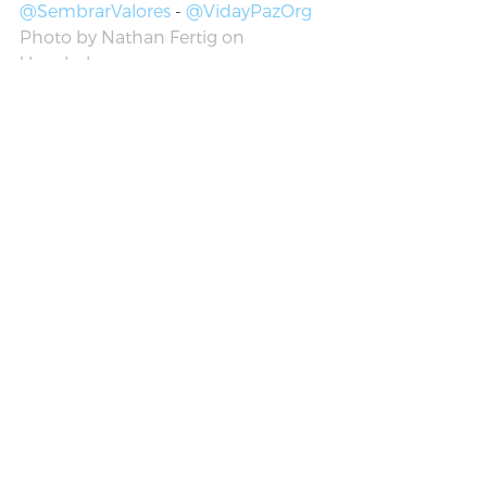
@SembrarValores
 - 
@VidayPazOrg 
Photo by Nathan Fertig on 
Unsplash 
#SembrarValores
#Jesucristo
#vestimenta
#VidaEspiritual
Artículos
Reflexión
Sembrar Valores
Ver todo
Entradas recientes