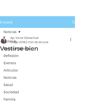
Entrada
Noticias
Ap. Víctor Doroschuk
Noticias
13 ago 2018
2 min de lectura
Vestirse bien
Sembrar Valores
Reflexión
Eventos
Artículos
Noticias
Salud
Sociedad
Familia