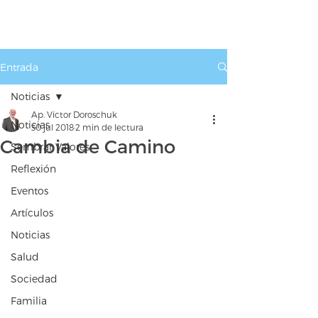
Entrada
Noticias
Ap. Víctor Doroschuk
Noticias
30 jul 2018
2 min de lectura
Cambia de Camino
Sembrar Valores
Reflexión
Eventos
Artículos
Noticias
Salud
Sociedad
Familia