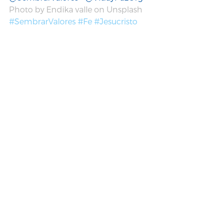
Photo by Endika valle on Unsplash
#SembrarValores
#Fe
#Jesucristo
#Decisiones
Artículos
Reflexión
Sembrar Valores
Ver todo
Entradas recientes