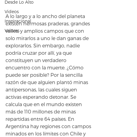
Desde Lo Alto
Videos
A lo largo y a lo ancho del planeta 
Inspiracional
existen hermosas praderas, grandes 
valles, y amplios campos que con 
Valores
solo mirarlos a uno le dan ganas de 
explorarlos. Sin embargo, nadie 
podría cruzar por allí, ya que 
constituyen un verdadero 
encuentro con la muerte. ¿Cómo 
puede ser posible? Por la sencilla 
razón de que alguien plantó minas 
antipersonas, las cuales siguen 
activas esperando detonar. Se 
calcula que en el mundo existen 
más de 110 millones de minas 
repartidas entre 64 países. En 
Argentina hay regiones con campos 
minados en los límites con Chile y 