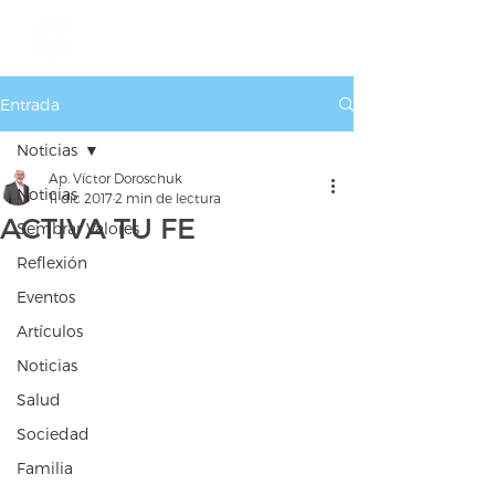
Entrada
Noticias
Ap. Víctor Doroschuk
Noticias
11 dic 2017
2 min de lectura
ACTIVA TU FE
Sembrar Valores
Reflexión
Eventos
Artículos
Noticias
Salud
Sociedad
Familia