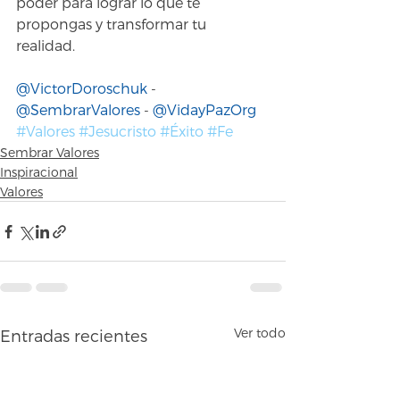
poder para lograr lo que te 
propongas y transformar tu 
realidad. 
@VictorDoroschuk
 - 
@SembrarValores
 - 
@VidayPazOrg
#Valores
#Jesucristo
#Éxito
#Fe
Sembrar Valores
Inspiracional
Valores
Ver todo
Entradas recientes