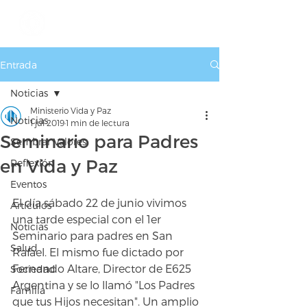
Entrada
Noticias
Ministerio Vida y Paz
Noticias
1 jul 2019
1 min de lectura
Seminario para Padres
Sembrar Valores
en Vida y Paz
Reflexión
Eventos
El día sábado 22 de junio vivimos 
Artículos
una tarde especial con el 1er 
Noticias
Seminario para padres en San 
Salud
Rafael. El mismo fue dictado por 
Fernando Altare, Director de E625 
Sociedad
Argentina y se lo llamó "Los Padres 
Familia
que tus Hijos necesitan". Un amplio 