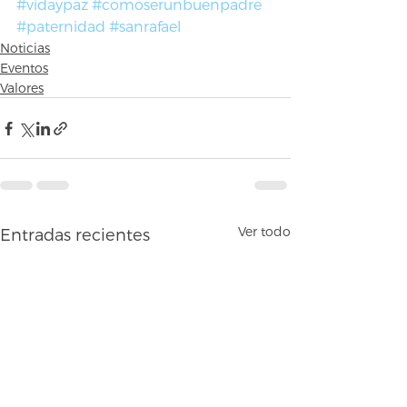
#vidaypaz
#comoserunbuenpadre
#paternidad
#sanrafael
Noticias
Eventos
Valores
Ver todo
Entradas recientes