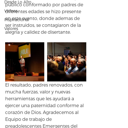
Desde Lo Alto
público conformado por padres de 
Videos
diferentes edades se hizo presente 
en este evento, donde ademas de 
Inspiracional
ser instruidos, se contagiaron de la 
Valores
alegría y calidez de disertante. 
El resultado, padres renovados, con 
mucha fuerzas, valor y nuevas 
herramientas que les ayudará a 
ejercer una paternidad conforme al 
corazón de Dios. Agradecemos al 
Equipo de trabajo de 
preadolescentes Emergentes del 