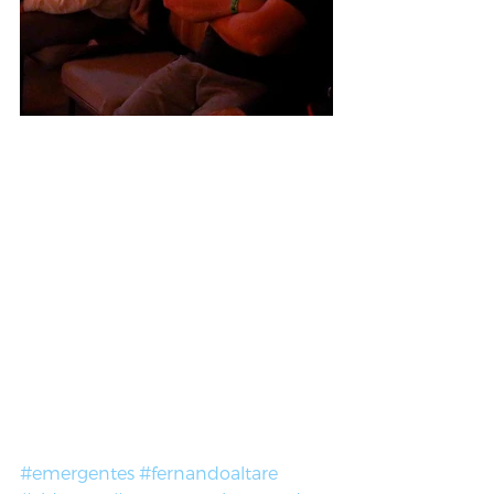
#emergentes
#fernandoaltare