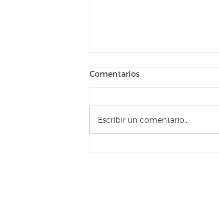
Comentarios
Escribir un comentario...
"Enviados 2019" Congreso
para las nuevas
generaciones.