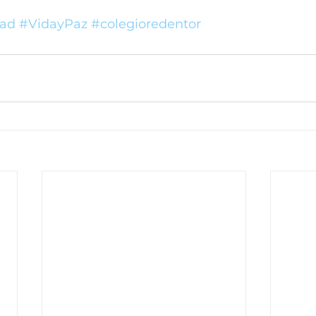
dad
#VidayPaz
#colegioredentor