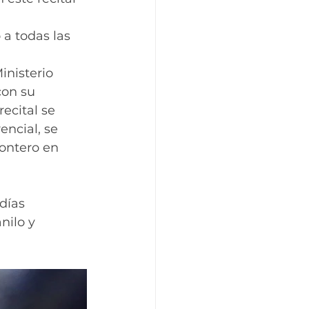
 a todas las 
inisterio 
con su 
ecital se 
encial, se 
ontero en 
días 
nilo y 