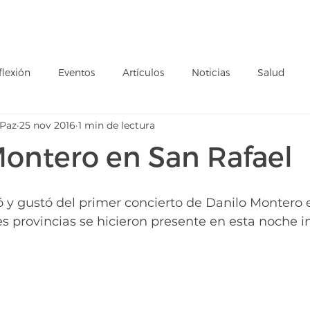
Ministerios
Anexos
Refugio Ados
Pilares
Colegio
flexión
Eventos
Artículos
Noticias
Salud
 Paz
25 nov 2016
1 min de lectura
Inspiracional
Valores
Montero en San Rafael
ó y gustó del primer concierto de Danilo Montero e
s provincias se hicieron presente en esta noche in