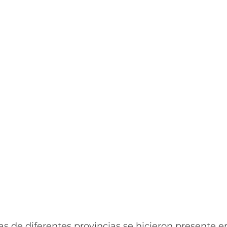
s de diferentes provincias se hicieron presente en 