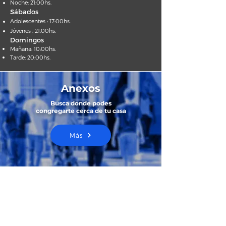
Noche: 21:00hs.
Sábados
Adolescentes : 17:00hs.
Jóvenes : 21:00hs.
Domingos
Mañana: 10:00hs.
Tarde: 20:00hs.
Anexos
Busca donde podes
congregarte cerca de tu casa
Más