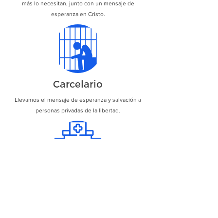
más lo necesitan, junto con un mensaje de
esperanza en Cristo.
Carcelario
Llevamos el mensaje de esperanza y salvación a
personas privadas de la libertad.
Hospitalario
Visitamos hospitales y centros de salud para llevar
consuelo, oración y apoyo a pacientes y familiares,
recordándoles que no están solos y que Dios es su