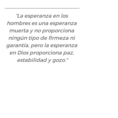
“La esperanza en los 
hombres es una esperanza 
muerta y no proporciona 
ningún tipo de firmeza ni 
garantía, pero la esperanza 
en Dios proporciona paz, 
estabilidad y gozo."
@VictorDoroschuk
 - 
@SembrarValores
 - 
@VidayPazOrg 
#SembrarValores
#palmeras
#esperanza
#gozo
#estabilidad
#fortaleza