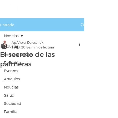
Entrada
Noticias
Ap. Víctor Doroschuk
Noticias
3 sept 2018
2 min de lectura
El secreto de las
Sembrar Valores
palmeras
Reflexión
Eventos
Artículos
Noticias
Salud
Sociedad
Familia