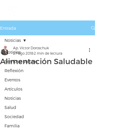
Entrada
Noticias
Ap. Víctor Doroschuk
Noticias
27 ago 2018
2 min de lectura
Alimentación Saludable
Sembrar Valores
Reflexión
Eventos
Artículos
Noticias
Salud
Sociedad
Familia