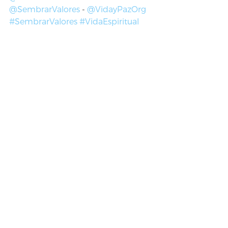
@SembrarValores
 - 
@VidayPazOrg 
#SembrarValores
#VidaEspiritual
#comida
#alimentación
Artículos
Reflexión
Sembrar Valores
Ver todo
Entradas recientes