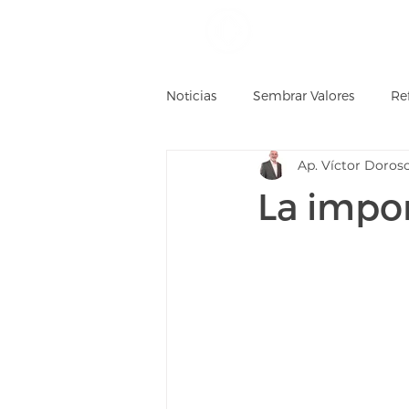
Inicio
Conocenos
Noticias
Sembrar Valores
Re
Ap. Víctor Doros
Desde Lo Alto
Videos
La impor