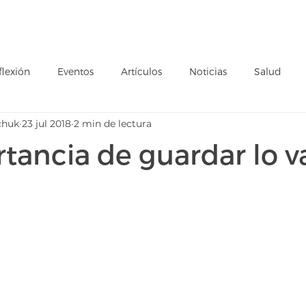
Ministerios
Anexos
Refugio Ados
Pilares
Colegio
flexión
Eventos
Artículos
Noticias
Salud
chuk
23 jul 2018
2 min de lectura
Inspiracional
Valores
tancia de guardar lo v