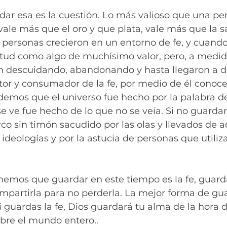
dar esa es la cuestión. Lo más valioso que una p
a vale más que el oro y que plata, vale más que la s
 personas crecieron en un entorno de fe, y cuando
rtud como algo de muchísimo valor, pero, a medid
on descuidando, abandonando y hasta llegaron a d
utor y consumador de la fe, por medio de él conoc
demos que el universo fue hecho por la palabra de
 ve fue hecho de lo que no se veía. Si no guarda
 sin timón sacudido por las olas y llevados de aq
 ideologías y por la astucia de personas que utiliz
nemos que guardar en este tiempo es la fe, guard
mpartirla para no perderla. La mejor forma de guar
 guardas la fe, Dios guardará tu alma de la hora d
obre el mundo entero..