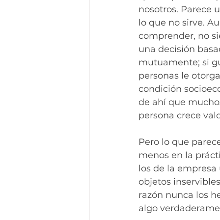
nosotros. Parece 
lo que no sirve. A
comprender, no si
una decisión basad
mutuamente; si g
personas le otorga
condición socioeco
de ahí que muchos
persona crece val
Pero lo que parece
menos en la práct
los de la empresa
objetos inservible
razón nunca los h
algo verdaderame