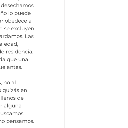
y desechamos 
iño lo puede 
ar obedece a 
e se excluyen 
ardamos. Las 
a edad, 
e residencia; 
da que una 
ue antes.
 no al 
 quizás en 
llenos de 
r alguna 
buscamos 
omo pensamos.