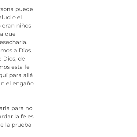
ersona puede 
alud o el 
 eran niños 
a que 
esecharla. 
emos a Dios. 
 Dios, de 
mos esta fe 
uí para allá 
an el engaño 
arla para no 
dar la fe es 
e la prueba 