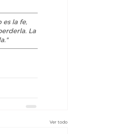
s la fe, 
erderla. La 
a."
Ver todo