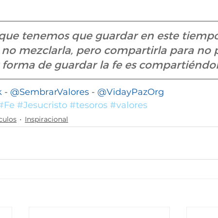
 que tenemos que guardar en este tiempo e
no mezclarla, pero compartirla para no p
 forma de guardar la fe es compartiéndol
k
 - 
@SembrarValores
 - 
@VidayPazOrg 
#Fe
#Jesucristo
#tesoros
#valores
culos
Inspiracional