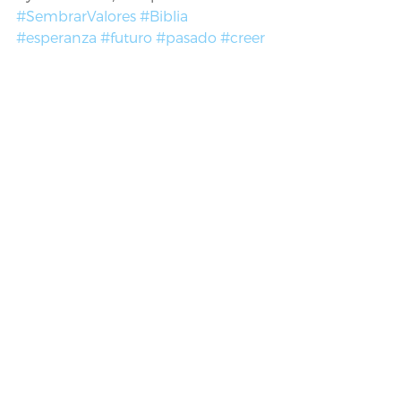
#SembrarValores
#Biblia
#esperanza
#futuro
#pasado
#creer
Sembrar Valores
Artículos
Reflexión
Ver todo
Entradas recientes