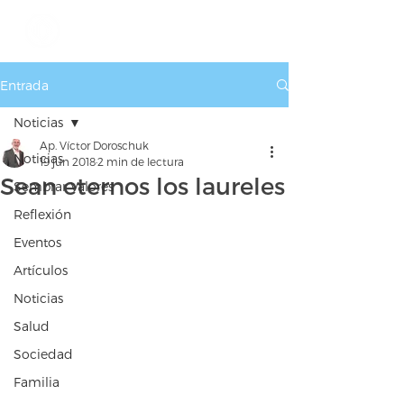
Entrada
Noticias
Ap. Víctor Doroschuk
Noticias
19 jun 2018
2 min de lectura
Sean eternos los laureles
Sembrar Valores
Reflexión
Eventos
Artículos
Noticias
Salud
Sociedad
Familia