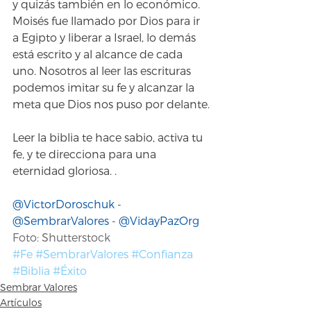
y quizás también en lo económico. 
Moisés fue llamado por Dios para ir 
a Egipto y liberar a Israel, lo demás 
está escrito y al alcance de cada 
uno. Nosotros al leer las escrituras 
podemos imitar su fe y alcanzar la 
meta que Dios nos puso por delante.
Leer la biblia te hace sabio, activa tu 
fe, y te direcciona para una 
eternidad gloriosa. .
@VictorDoroschuk
 - 
@SembrarValores
 - 
@VidayPazOrg
Foto: Shutterstock
#Fe
#SembrarValores
#Confianza
#Biblia
#Éxito
Sembrar Valores
Artículos