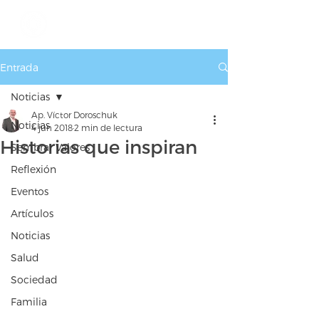
Entrada
Noticias
Ap. Víctor Doroschuk
Noticias
4 jun 2018
2 min de lectura
Historias que inspiran
Sembrar Valores
Reflexión
Eventos
Artículos
Noticias
Salud
Sociedad
Familia