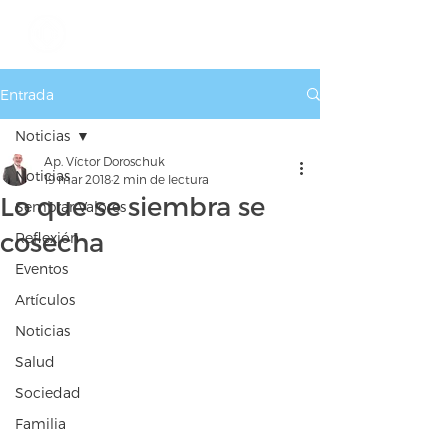
Entrada
Noticias
Ap. Víctor Doroschuk
Noticias
19 mar 2018
2 min de lectura
Lo que se siembra se
Sembrar Valores
cosecha
Reflexión
Eventos
Artículos
Noticias
Salud
Sociedad
Familia