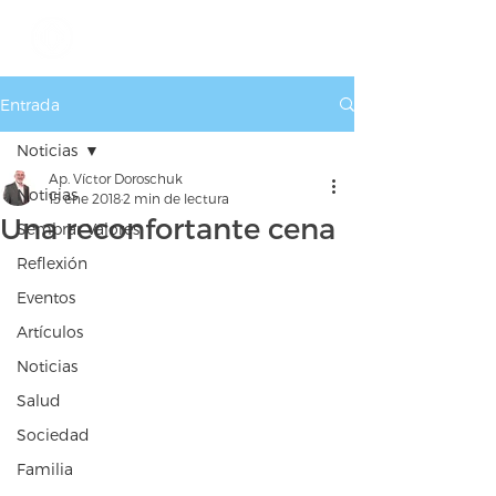
Entrada
Noticias
Ap. Víctor Doroschuk
Noticias
15 ene 2018
2 min de lectura
Una reconfortante cena
Sembrar Valores
Reflexión
Eventos
Artículos
Noticias
Salud
Sociedad
Familia