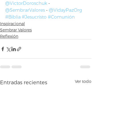
@VictorDoroschuk
 - 
@SembrarValores
 - 
@VidayPazOrg
#Biblia
#Jesucristo
#Comunión
Inspiracional
Sembrar Valores
Reflexión
Ver todo
Entradas recientes