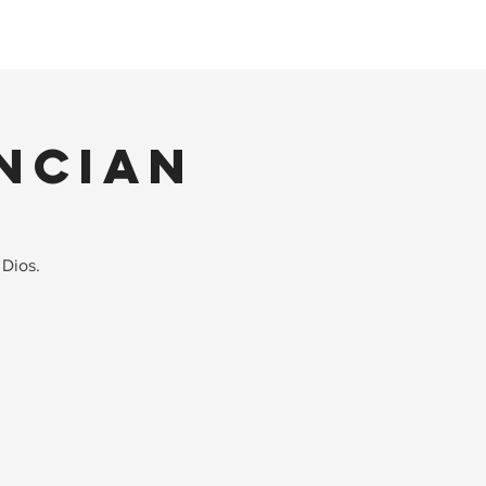
Estación Luz
Vivo
Blog
ncian
 Dios.