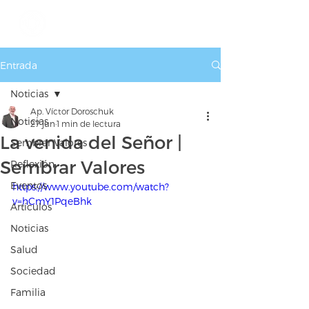
Entrada
Noticias
Ap. Víctor Doroschuk
Noticias
27 jun
1 min de lectura
La venida del Señor |
Sembrar Valores
Sembrar Valores
Reflexión
Eventos
https://www.youtube.com/watch?
v=hCmY1PqeBhk
Artículos
Noticias
Salud
Sociedad
Familia