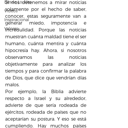
Si nos detenemos a mirar noticias 
Desde Lo Alto
solamente por el hecho de saber, 
Videos
conocer, estas seguramente van a 
Inspiracional
generar miedo, impotencia e 
Valores
incredulidad. Porque las noticias 
muestran cuánta maldad tiene el ser 
humano, cuánta mentira y cuánta 
hipocresía hay. Ahora, si nosotros 
observamos las noticias 
objetivamente para analizar los 
tiempos y para confirmar la palabra 
de Dios, que dice que vendrían días 
malos.
Por ejemplo, la Biblia advierte 
respecto a Israel y su alrededor, 
advierte de que sería rodeada de 
ejércitos, rodeada de países que no 
aceptarían su postura. Y eso se está 
cumpliendo. Hay muchos países 